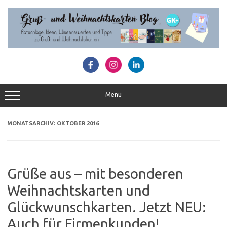
Zum
Inhalt
springen
Menü
MONATSARCHIV:
OKTOBER 2016
Grüße aus – mit besonderen
Weihnachtskarten und
Glückwunschkarten. Jetzt NEU:
Auch für Firmenkunden!