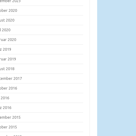
ember 2023
ober 2020
ust 2020
l 2020
ruar 2020
z 2019
ruar 2019
ust 2018
tember 2017
ober 2016
i 2016
z 2016
ember 2015
ober 2015