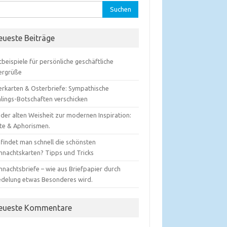
hen
:
eueste Beiträge
beispiele für persönliche geschäftliche
ergrüße
erkarten & Osterbriefe: Sympathische
hlings-Botschaften verschicken
der alten Weisheit zur modernen Inspiration:
ate & Aphorismen.
 findet man schnell die schönsten
hnachtskarten? Tipps und Tricks
hnachtsbriefe – wie aus Briefpapier durch
edelung etwas Besonderes wird.
eueste Kommentare