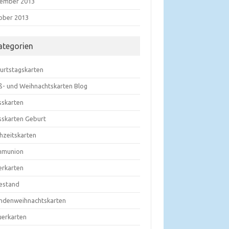
ember 2013
ober 2013
ategorien
urtstagskarten
ß- und Weihnachtskarten Blog
sskarten
sskarten Geburt
hzeitskarten
munion
erkarten
estand
ndenweihnachtskarten
uerkarten