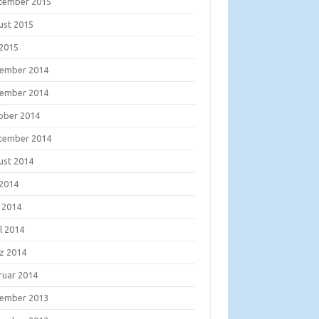
tember 2015
ust 2015
 2015
ember 2014
ember 2014
ober 2014
tember 2014
ust 2014
 2014
i 2014
l 2014
z 2014
ruar 2014
ember 2013