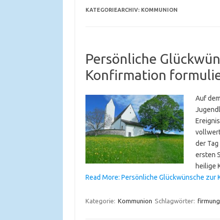
KATEGORIEARCHIV:
KOMMUNION
Persönliche Glückwü
Konfirmation formuli
Auf dem
Jugendl
Ereigni
vollwert
der Tag
ersten 
heilige
Read More: Persönliche Glückwünsche zur 
Kategorie:
Kommunion
Schlagwörter:
firmung