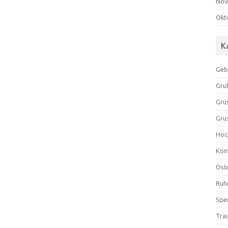
Nov
Okt
K
Geb
Gru
Gru
Gru
Hoc
Kom
Ost
Ruh
Spe
Tra