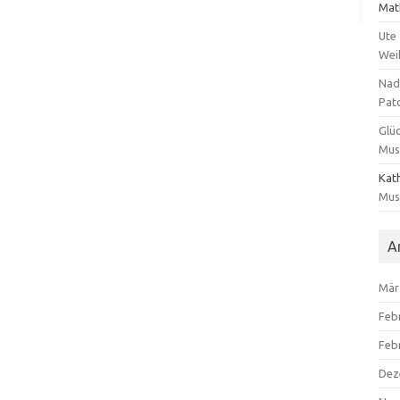
Mat
Ute
Wei
Nad
Patc
Glü
Mus
Kat
Mus
A
Mär
Feb
Feb
Dez