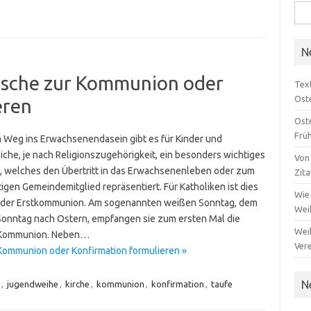
Suc
nach
N
nsche zur Kommunion oder
Text
Ost
eren
Ost
Frü
 Weg ins Erwachsenendasein gibt es für Kinder und
iche, je nach Religionszugehörigkeit, ein besonders wichtiges
Von 
s, welches den Übertritt in das Erwachsenenleben oder zum
Zit
igen Gemeindemitglied repräsentiert. Für Katholiken ist dies
Wie
 der Erstkommunion. Am sogenannten weißen Sonntag, dem
Wei
Sonntag nach Ostern, empfangen sie zum ersten Mal die
Wei
 Kommunion. Neben…
Ver
Kommunion oder Konfirmation formulieren »
N
,
jugendweihe
,
kirche
,
kommunion
,
konfirmation
,
taufe