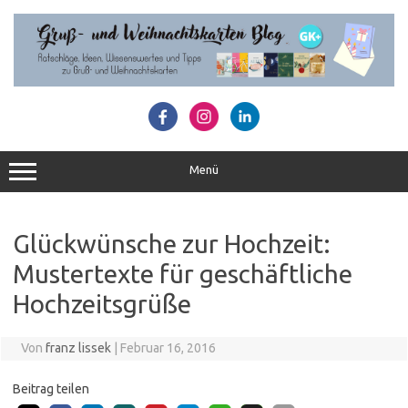
Zum
Inhalt
springen
Menü
Glückwünsche zur Hochzeit:
Mustertexte für geschäftliche
Hochzeitsgrüße
Von
franz lissek
|
Februar 16, 2016
Beitrag teilen