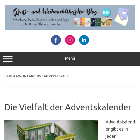
Zum
Inhalt
springen
Menü
SCHLAGWORTARCHIV:
ADVENTSZEIT
Die Vielfalt der Adventskalender
Adventskalend
er gibt es in
jeder