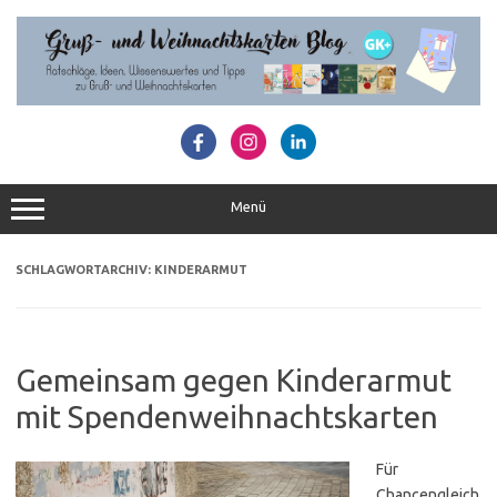
Zum
Inhalt
springen
Menü
SCHLAGWORTARCHIV:
KINDERARMUT
Gemeinsam gegen Kinderarmut
mit Spendenweihnachtskarten
Für
Chancengleich