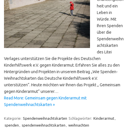
heit und ein
Leben in
Würde. Mit
Ihren Spenden
über die
Spendenweihn
achtskarten
des Litei
Verlages unterstützen Sie die Projekte des Deutschen
Kinderhilfswerk e.V. gegen Kinderarmut. Erfahren Sie alles zu den
Hintergründen und Projekten in unserem Beitrag „Wie Spenden-
Weihnachtskarten das Deutsche Kinderhilfswerk e.V.
unterstützen“. Heute möchten wir Ihnen das Projekt „ Gemeinsam
gegen Kinderarmut“ unserer…
Read More: Gemeinsam gegen Kinderarmut mit
Spendenweihnachtskarten »
Kategorie:
Spendenweihnachtskarten
Schlagwörter:
Kinderarmut
,
spenden
,
spendenweihnachtskarten
,
weihnachten