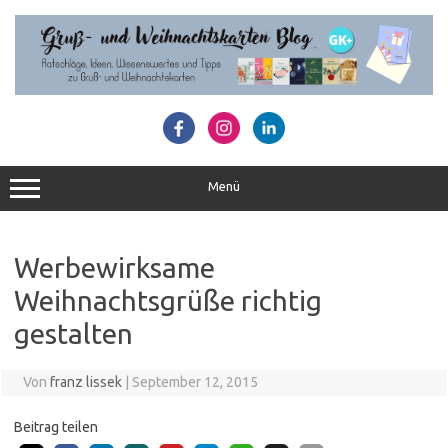
Zum
Inhalt
springen
Menü
Werbewirksame
Weihnachtsgrüße richtig
gestalten
Von
franz lissek
|
September 12, 2015
Beitrag teilen