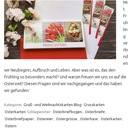
Mi
t
Fr
üh
lin
g
ve
rbi
nd
en
wir Neubeginn, Aufbruch und Leben. Aber was ist es, das den
Frühling so besonders macht? Und warum freuen wir uns so auf die
Osterzeit? Diesen Fragen sind wir nachgegangen und das haben
wir gefunden:
Kategorie:
Gruß- und Weihnachtskarten Blog
Grusskarten
Osterkarten
Schlagwörter:
Osterbriefbogen
,
Osterbriefe
,
Osterbriefpapier
,
Ostereier
,
Ostergrüsse
,
Osterhase
,
Osterkarten
,
Ostern