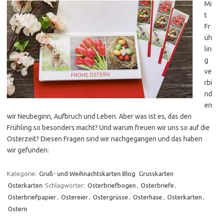
Mi
t
Fr
üh
lin
g
ve
rbi
nd
en
wir Neubeginn, Aufbruch und Leben. Aber was ist es, das den
Frühling so besonders macht? Und warum freuen wir uns so auf die
Osterzeit? Diesen Fragen sind wir nachgegangen und das haben
wir gefunden:
Kategorie:
Gruß- und Weihnachtskarten Blog
Grusskarten
Osterkarten
Schlagwörter:
Osterbriefbogen
,
Osterbriefe
,
Osterbriefpapier
,
Ostereier
,
Ostergrüsse
,
Osterhase
,
Osterkarten
,
Ostern